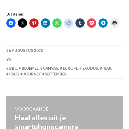
Dit delen:
26 AUGUSTUS 2020
BV
BBC
,
BLUEMEL
,
CANVAS
,
EUROPE
,
EXODUS
,
IRAK
,
IRAQ
,
JOURNEY
,
SEPTEMBER
Bericht
VOORGAANDE
Haal alles uit je
Vorig
navigatie
bericht:
smartphonecamera