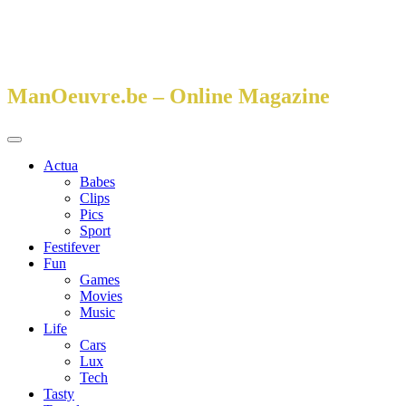
Spring
naar
inhoud
ManOeuvre.be – Online Magazine
Primair
menu
Actua
Babes
Clips
Pics
Sport
Festifever
Fun
Games
Movies
Music
Life
Cars
Lux
Tech
Tasty