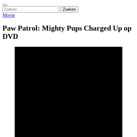
Zoeken
Zoeken
naar:
Movie
Paw Patrol: Mighty Pups Charged Up op
DVD