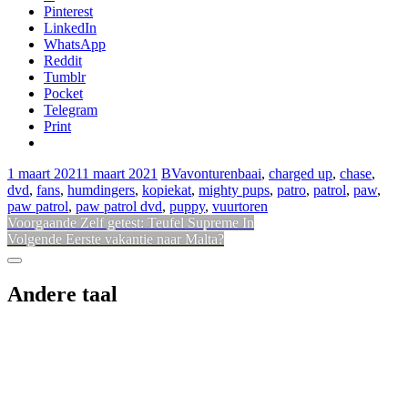
Pinterest
LinkedIn
WhatsApp
Reddit
Tumblr
Pocket
Telegram
Print
1 maart 2021
1 maart 2021
BV
avonturenbaai
,
charged up
,
chase
,
dvd
,
fans
,
humdingers
,
kopiekat
,
mighty pups
,
patro
,
patrol
,
paw
,
paw patrol
,
paw patrol dvd
,
puppy
,
vuurtoren
Bericht
Vorig
Voorgaande
Zelf getest: Teufel Supreme In
Volgend
bericht:
Volgende
Eerste vakantie naar Malta?
navigatie
bericht:
Sidebar
Andere taal