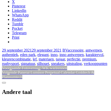
X
Pinterest
LinkedIn
WhatsApp
Reddit
Tumblr
Pocket
Telegram
Print
29 september 2021
29 september 2021
BV
accessoire
,
antwerpen
,
authentiek
,
eden park
,
elegant
,
inno
,
inno antwerpen
,
karaktervol
,
kleurencombinatie
,
lef
,
materiaen
,
najaar
,
perfectie
,
premium
,
rugbysport
,
signatuur
,
silhouet
,
sneakers
,
uitstraling
,
verkooppunten
Bericht
Vorig
Voorgaande
Fotoverslag: WK wielrennen
Volgend
bericht:
Volgende
Panerai Luminor Perpetual Calendar Goldtech &
navigatie
bericht:
Platinumtech
Sidebar
Andere taal