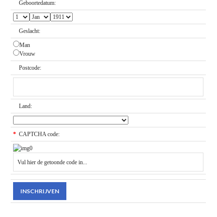
Geboortedatum:
Geslacht:
Man
Vrouw
Postcode:
Land:
*
CAPTCHA code: