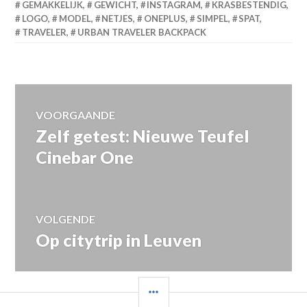
GEMAKKELIJK
,
GEWICHT
,
INSTAGRAM
,
KRASBESTENDIG
,
LOGO
,
MODEL
,
NETJES
,
ONEPLUS
,
SIMPEL
,
SPAT
,
TRAVELER
,
URBAN TRAVELER BACKPACK
Bericht
VOORGAANDE
Zelf getest: Nieuwe Teufel
Vorig
navigatie
bericht:
Cinebar One
VOLGENDE
Op citytrip in Leuven
Volgend
bericht:
SIDEBAR