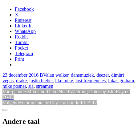
Facebook
X
Pinterest
LinkedIn
WhatsApp
Reddit
Tumblr
Pocket
Telegram
Print
23 december 2016
BV
alan walker
,
dansmuziek
,
deezer
,
dimitri
vegas
,
drake
,
justin bieber
,
like mike
,
lost frequencies
,
lukas graham
,
mike posner
,
sia
,
streamen
Bericht
Vorig
Voorgaande
Mike and Dave Need Wedding Dates op Blu Ray en
bericht:
DVD
navigatie
Volgend
Volgende
Commentator Ray Hudson in FIFA 17
bericht:
Sidebar
Andere taal