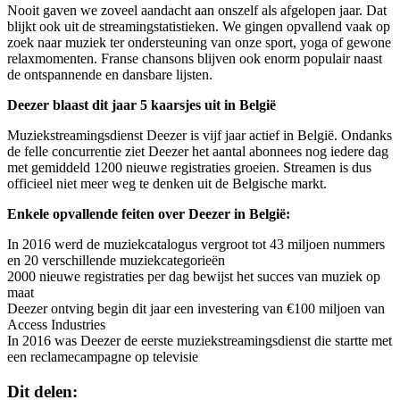
Nooit gaven we zoveel aandacht aan onszelf als afgelopen jaar. Dat
blijkt ook uit de streamingstatistieken. We gingen opvallend vaak op
zoek naar muziek ter ondersteuning van onze sport, yoga of gewone
relaxmomenten. Franse chansons blijven ook enorm populair naast
de ontspannende en dansbare lijsten.
Deezer blaast dit jaar 5 kaarsjes uit in België
Muziekstreamingsdienst Deezer is vijf jaar actief in België. Ondanks
de felle concurrentie ziet Deezer het aantal abonnees nog iedere dag
met gemiddeld 1200 nieuwe registraties groeien. Streamen is dus
officieel niet meer weg te denken uit de Belgische markt.
Enkele opvallende feiten over Deezer in België:
In 2016 werd de muziekcatalogus vergroot tot 43 miljoen nummers
en 20 verschillende muziekcategorieën
2000 nieuwe registraties per dag bewijst het succes van muziek op
maat
Deezer ontving begin dit jaar een investering van €100 miljoen van
Access Industries
In 2016 was Deezer de eerste muziekstreamingsdienst die startte met
een reclamecampagne op televisie
Dit delen: