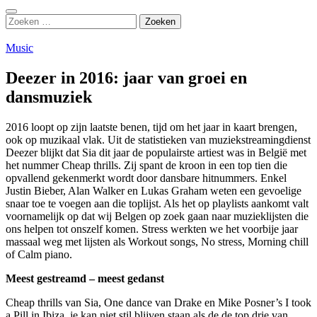
Zoeken
Zoeken
naar:
Music
Deezer in 2016: jaar van groei en
dansmuziek
2016 loopt op zijn laatste benen, tijd om het jaar in kaart brengen,
ook op muzikaal vlak. Uit de statistieken van muziekstreamingdienst
Deezer blijkt dat Sia dit jaar de populairste artiest was in België met
het nummer Cheap thrills. Zij spant de kroon in een top tien die
opvallend gekenmerkt wordt door dansbare hitnummers. Enkel
Justin Bieber, Alan Walker en Lukas Graham weten een gevoelige
snaar toe te voegen aan die toplijst. Als het op playlists aankomt valt
voornamelijk op dat wij Belgen op zoek gaan naar muzieklijsten die
ons helpen tot onszelf komen. Stress werkten we het voorbije jaar
massaal weg met lijsten als Workout songs, No stress, Morning chill
of Calm piano.
Meest gestreamd – meest gedanst
Cheap thrills van Sia, One dance van Drake en Mike Posner’s I took
a Pill in Ibiza, je kan niet stil blijven staan als de de top drie van