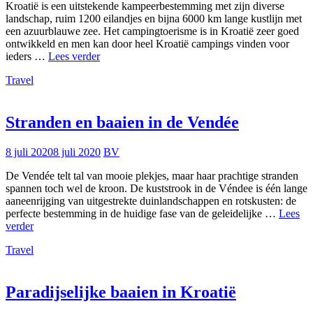
Kroatië is een uitstekende kampeerbestemming met zijn diverse
landschap, ruim 1200 eilandjes en bijna 6000 km lange kustlijn met
een azuurblauwe zee. Het campingtoerisme is in Kroatië zeer goed
ontwikkeld en men kan door heel Kroatië campings vinden voor
Kamperen
ieders …
Lees verder
in
Travel
Kroatië
Stranden en baaien in de Vendée
8 juli 2020
8 juli 2020
BV
De Vendée telt tal van mooie plekjes, maar haar prachtige stranden
spannen toch wel de kroon. De kuststrook in de Véndee is één lange
aaneenrijging van uitgestrekte duinlandschappen en rotskusten: de
perfecte bestemming in de huidige fase van de geleidelijke …
Lees
Stranden
verder
en
Travel
baaien
in
de
Vendée
Paradijselijke baaien in Kroatië