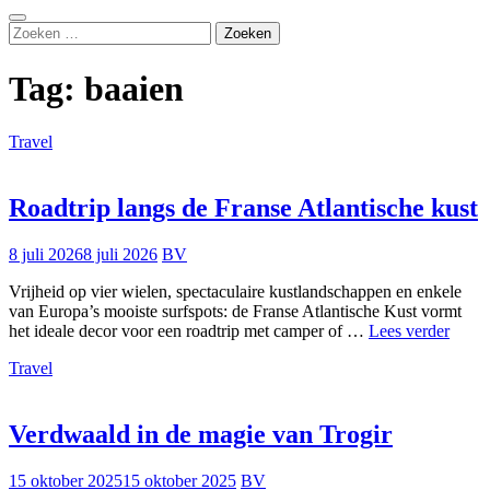
Zoeken
Zoeken
naar:
Tag:
baaien
Travel
Roadtrip langs de Franse Atlantische kust
8 juli 2026
8 juli 2026
BV
Vrijheid op vier wielen, spectaculaire kustlandschappen en enkele
van Europa’s mooiste surfspots: de Franse Atlantische Kust vormt
Roadt
het ideale decor voor een roadtrip met camper of …
Lees verder
langs
Travel
de
Frans
Atlan
kust
Verdwaald in de magie van Trogir
15 oktober 2025
15 oktober 2025
BV