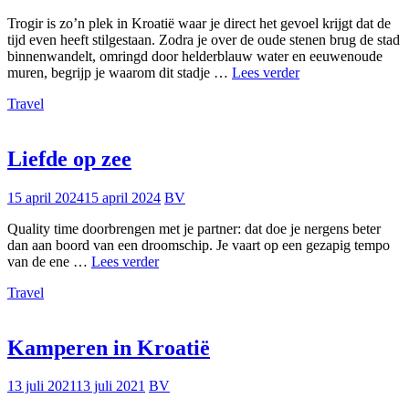
Trogir is zo’n plek in Kroatië waar je direct het gevoel krijgt dat de
tijd even heeft stilgestaan. Zodra je over de oude stenen brug de stad
binnenwandelt, omringd door helderblauw water en eeuwenoude
Verdwaald
muren, begrijp je waarom dit stadje …
Lees verder
in
Travel
de
magie
van
Trogir
Liefde op zee
15 april 2024
15 april 2024
BV
Quality time doorbrengen met je partner: dat doe je nergens beter
dan aan boord van een droomschip. Je vaart op een gezapig tempo
Liefde
van de ene …
Lees verder
op
Travel
zee
Kamperen in Kroatië
13 juli 2021
13 juli 2021
BV