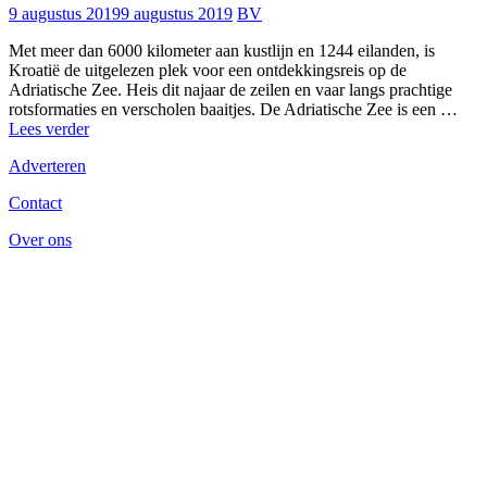
9 augustus 2019
9 augustus 2019
BV
Met meer dan 6000 kilometer aan kustlijn en 1244 eilanden, is
Kroatië de uitgelezen plek voor een ontdekkingsreis op de
Adriatische Zee. Heis dit najaar de zeilen en vaar langs prachtige
rotsformaties en verscholen baaitjes. De Adriatische Zee is een …
Paradijselijke
Lees verder
baaien
Adverteren
in
Kroatië
Contact
Over ons