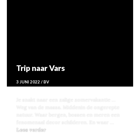
Trip naar Vars
3 JUNI 2022
BV
Je snakt naar een zalige zomervakantie …
Weg van de massa. Middenin de ongerepte
natuur. Waar bergen, bossen en meren een
fenomenaal decor schilderen. En waar …
Trip naar Vars
Lees verder