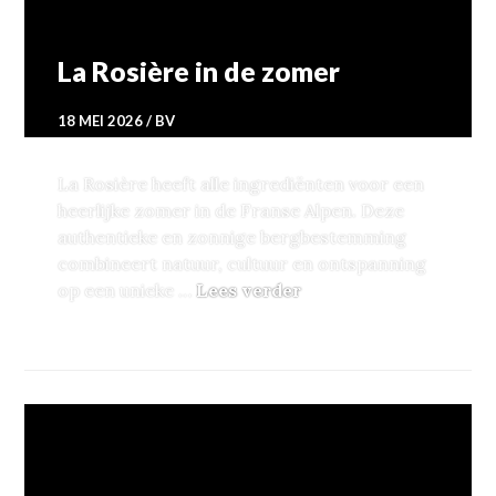
La Rosière in de zomer
18 MEI 2026
BV
La Rosière heeft alle ingrediënten voor een
heerlijke zomer in de Franse Alpen. Deze
authentieke en zonnige bergbestemming
combineert natuur, cultuur en ontspanning
La Rosière in de zome
op een unieke …
Lees verder
TRAVEL