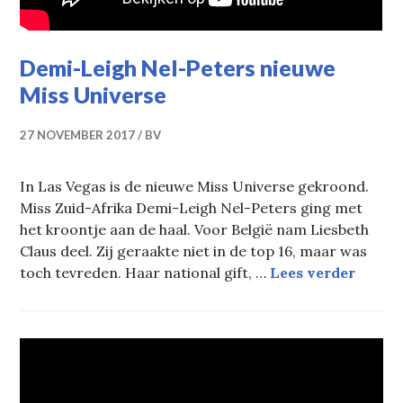
Demi-Leigh Nel-Peters nieuwe
Miss Universe
27 NOVEMBER 2017
BV
In Las Vegas is de nieuwe Miss Universe gekroond.
Miss Zuid-Afrika Demi-Leigh Nel-Peters ging met
het kroontje aan de haal. Voor België nam Liesbeth
Claus deel. Zij geraakte niet in de top 16, maar was
Demi-L
toch tevreden. Haar national gift, …
Lees verder
BABES