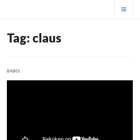
Spring
PRIM
naar
MEN
inhoud
Tag:
claus
BABES