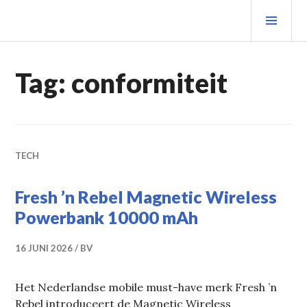
Spring
PRIM
naar
MEN
inhoud
Tag:
conformiteit
TECH
Fresh ’n Rebel Magnetic Wireless
Powerbank 10000 mAh
16 JUNI 2026
BV
Het Nederlandse mobile must-have merk Fresh ’n
Rebel introduceert de Magnetic Wireless