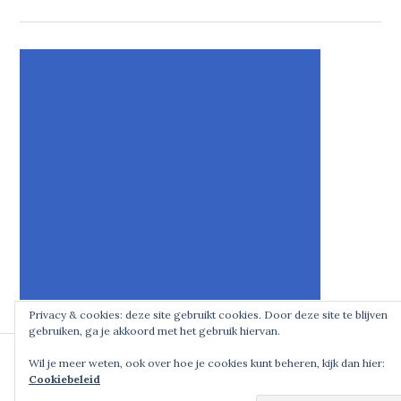
Privacy & cookies: deze site gebruikt cookies. Door deze site te blijven
gebruiken, ga je akkoord met het gebruik hiervan.
Adverteren
Contact
Over
ManOeuvre.be
Wil je meer weten, ook over hoe je cookies kunt beheren, kijk dan hier:
ons
Cookiebeleid