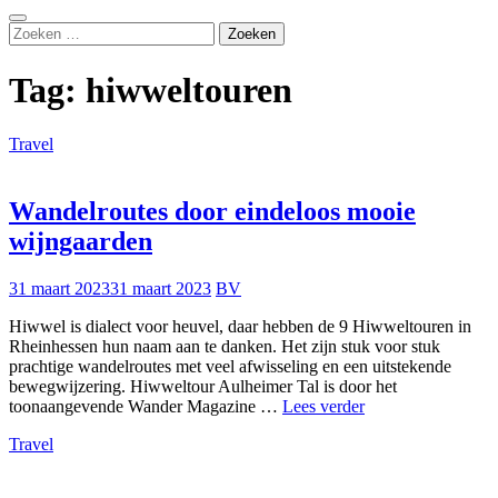
Zoeken
Zoeken
naar:
Tag:
hiwweltouren
Travel
Wandelroutes door eindeloos mooie
wijngaarden
31 maart 2023
31 maart 2023
BV
Hiwwel is dialect voor heuvel, daar hebben de 9 Hiwweltouren in
Rheinhessen hun naam aan te danken. Het zijn stuk voor stuk
prachtige wandelroutes met veel afwisseling en een uitstekende
bewegwijzering. Hiwweltour Aulheimer Tal is door het
Wandelroutes
toonaangevende Wander Magazine …
Lees verder
door
Travel
eindeloos
mooie
wijngaarden