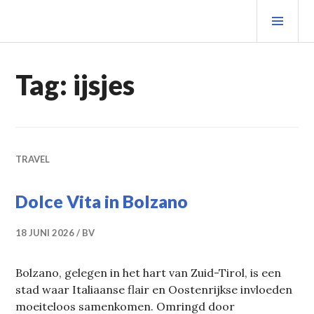
Spring
PRIM
naar
MEN
inhoud
Tag:
ijsjes
TRAVEL
Dolce Vita in Bolzano
18 JUNI 2026
BV
Bolzano, gelegen in het hart van Zuid-Tirol, is een
stad waar Italiaanse flair en Oostenrijkse invloeden
moeiteloos samenkomen. Omringd door