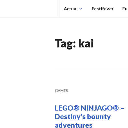
Spring
Actua
Festifever
Fu
naar
inhoud
Tag:
kai
GAMES
LEGO® NINJAGO® –
Destiny’s bounty
adventures