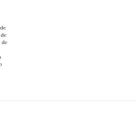
 de
 de
 de
n
p
Destiny’s bounty adventures