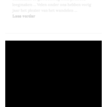
leegmaken … Velen onder ons hebben vorig
jaar het plezier van het wandelen …
Wandelingen in de Vaucluse
Lees verder
TASTY