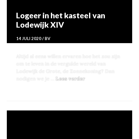
Logeer in het kasteel van
Lodewijk XIV
14 JULI 2020
BV
Altijd al eens willen ervaren hoe het zou zijn
om te leven in de vergulde wereld van
Lodewijk de Grote, de Zonnekoning? Dan
Logeer in het kastee
nodigen we je …
Lees verder
LIFE