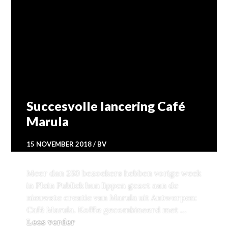
Succesvolle lancering Café
Marula
15 NOVEMBER 2018
BV
Meer dan 250 bezoekers hebben vorige week
in Plein Publiek hun lippen gezet aan de
nieuwste creatie van Marula uit Antwerpen:
Café Marula. Koffie gecombineerd met …
Succesvolle lancering Café Marula
Lees verder