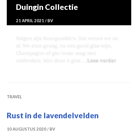
Duingin Collectie
21 APRIL 2021
BV
Belgen zijn Bourgondiërs. Dat weten we nu
al. We eten graag, en een goed glas wijn,
Champagne of gin-tonic mag niet
Duingin 
ontbreken. Met deze 4 gins …
Lees verder
TRAVEL
Rust in de lavendelvelden
10 AUGUSTUS 2020
BV