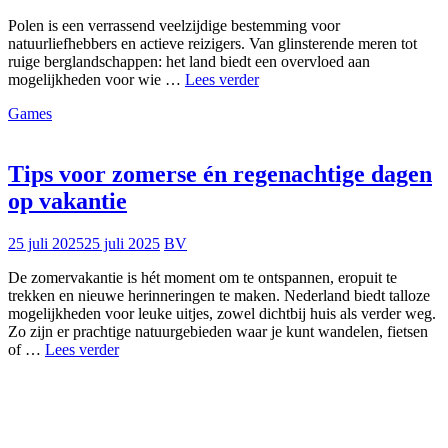
Polen is een verrassend veelzijdige bestemming voor
natuurliefhebbers en actieve reizigers. Van glinsterende meren tot
ruige berglandschappen: het land biedt een overvloed aan
Avonturen
mogelijkheden voor wie …
Lees verder
in
Games
de
Poolse
natuur
Tips voor zomerse én regenachtige dagen
op vakantie
25 juli 2025
25 juli 2025
BV
De zomervakantie is hét moment om te ontspannen, eropuit te
trekken en nieuwe herinneringen te maken. Nederland biedt talloze
mogelijkheden voor leuke uitjes, zowel dichtbij huis als verder weg.
Zo zijn er prachtige natuurgebieden waar je kunt wandelen, fietsen
Tips
of …
Lees verder
voor
zomerse
én
regenachtige
dagen