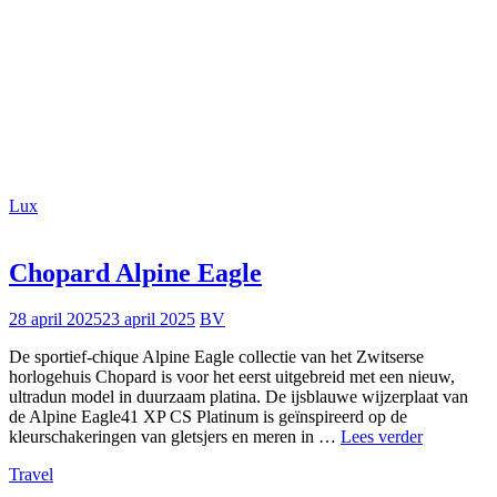
op
vakantie
Lux
Chopard Alpine Eagle
28 april 2025
23 april 2025
BV
De sportief-chique Alpine Eagle collectie van het Zwitserse
horlogehuis Chopard is voor het eerst uitgebreid met een nieuw,
ultradun model in duurzaam platina. De ijsblauwe wijzerplaat van
de Alpine Eagle41 XP CS Platinum is geïnspireerd op de
Chopard
kleurschakeringen van gletsjers en meren in …
Lees verder
Alpine Ea
Travel