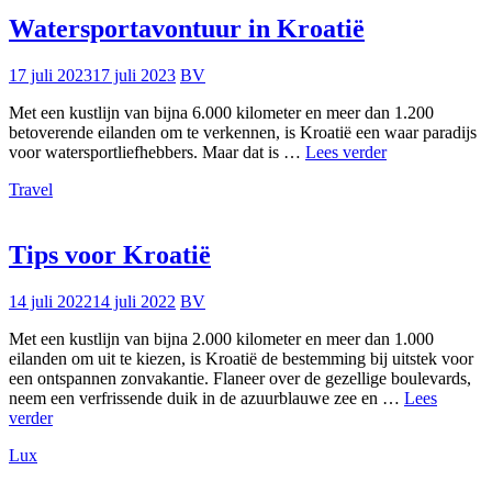
Watersportavontuur in Kroatië
17 juli 2023
17 juli 2023
BV
Met een kustlijn van bijna 6.000 kilometer en meer dan 1.200
betoverende eilanden om te verkennen, is Kroatië een waar paradijs
Watersportavon
voor watersportliefhebbers. Maar dat is …
Lees verder
in
Travel
Kroatië
Tips voor Kroatië
14 juli 2022
14 juli 2022
BV
Met een kustlijn van bijna 2.000 kilometer en meer dan 1.000
eilanden om uit te kiezen, is Kroatië de bestemming bij uitstek voor
een ontspannen zonvakantie. Flaneer over de gezellige boulevards,
neem een verfrissende duik in de azuurblauwe zee en …
Lees
Tips
verder
voor
Lux
Kroatië