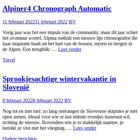
Alpiner4 Chronograph Automatic
11 februari 2022
11 februari 2022
BV
Vorig jaar was het een impuls van de community, maar dit jaar schiet
het avontuur wortel. Alpina onthult een nieuwe lijn chronografen die
haar inspiratie haalt uit het hart van de bossen, meren en bergen in
Alpiner4
de Alpen. Een terugblik: …
Lees verder
Chronograph
Travel
Automatic
Sprookjesachtige wintervakantie in
Slovenië
8 februari 2022
8 februari 2022
BV
Nog tot en met mei: zo lang ontvangen de Sloveense skipistes je met
open armen. Ideaal voor wie er last minute eventjes tussenuit wil,
richting de sneeuw. Bovendien reis je er makkelijk naartoe, je
Sprookjesachtige
bereikt ze vlot met het vliegtuig, …
Lees verder
wintervakantie
Berichtennavigatie
Oudere berichten
in