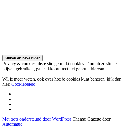
Privacy & cookies: deze site gebruikt cookies. Door deze site te
blijven gebruiken, ga je akkoord met het gebruik hiervan.
Wil je meer weten, ook over hoe je cookies kunt beheren, kijk dan
hier:
Cookiebeleid
Adverteren
Contact
Over
ons
ManOeuvre.be
Met trots ondersteund door WordPress
Thema: Gazette door
Automattic
.