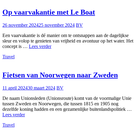
Op vaarvakantie met Le Boat
26 november 2024
25 november 2024
BV
Een vaarvakantie is dé manier om te ontsnappen aan de dagelijkse
sleur en volop te genieten van vrijheid en avontuur op het water. Het
Op
concept is …
Lees verder
vaarvakantie
Travel
met
Le
Boat
Fietsen van Noorwegen naar Zweden
11 april 2024
30 maart 2024
BV
De naam Unionsleden (Unionsroute) komt van de voormalige Unie
tussen Zweden en Noorwegen, die tussen 1815 en 1905 nog
dezelfde koning hadden en een gezamenlijke buitenlandspolitiek …
Fietsen
Lees verder
van
Travel
Noorwegen
naar