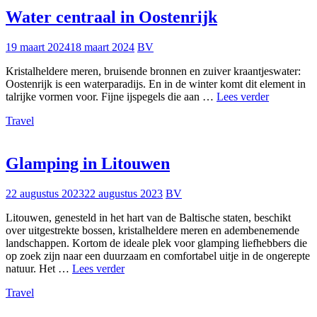
Zweden
Water centraal in Oostenrijk
19 maart 2024
18 maart 2024
BV
Kristalheldere meren, bruisende bronnen en zuiver kraantjeswater:
Oostenrijk is een waterparadijs. En in de winter komt dit element in
Water
talrijke vormen voor. Fijne ijspegels die aan …
Lees verder
centraal
Travel
in
Oostenrijk
Glamping in Litouwen
22 augustus 2023
22 augustus 2023
BV
Litouwen, genesteld in het hart van de Baltische staten, beschikt
over uitgestrekte bossen, kristalheldere meren en adembenemende
landschappen. Kortom de ideale plek voor glamping liefhebbers die
op zoek zijn naar een duurzaam en comfortabel uitje in de ongerepte
Glamping
natuur. Het …
Lees verder
in
Travel
Litouwen