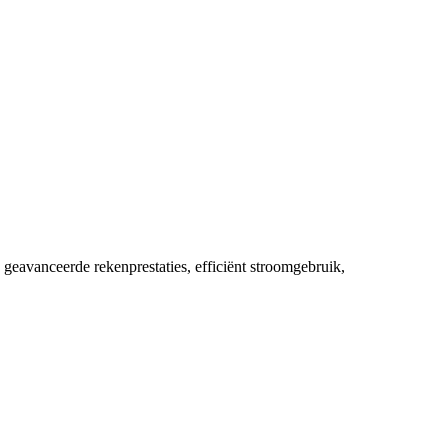
geavanceerde rekenprestaties, efficiënt stroomgebruik,
cer
spire
ero
6