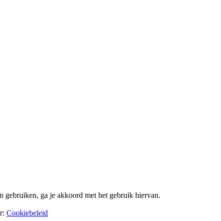
ultradunne
notebooks
voor
en gebruiken, ga je akkoord met het gebruik hiervan.
er:
Cookiebeleid