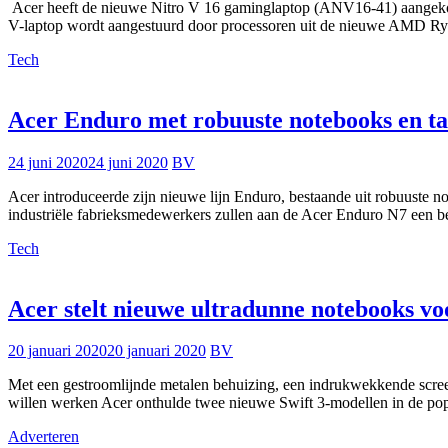
Acer heeft de nieuwe Nitro V 16 gaminglaptop (ANV16-41) aangekond
V-laptop wordt aangestuurd door processoren uit de nieuwe AMD
Tech
Acer Enduro met robuuste notebooks en ta
24 juni 2020
24 juni 2020
BV
Acer introduceerde zijn nieuwe lijn Enduro, bestaande uit robuuste no
industriële fabrieksmedewerkers zullen aan de Acer Enduro N7 een
Tech
Acer stelt nieuwe ultradunne notebooks vo
20 januari 2020
20 januari 2020
BV
Met een gestroomlijnde metalen behuizing, een indrukwekkende scree
willen werken Acer onthulde twee nieuwe Swift 3-modellen in de pop
Adverteren