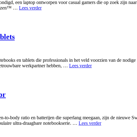
igd, een laptop ontworpen voor casual gamers die op zoek zijn naar 
Acer
 Ryzen™ …
Lees verder
Nitro
V
16
blets
tebooks en tablets die professionals in het veld voorzien van de nodige
Acer
 betrouwbare werkpartner hebben, …
Lees verder
Enduro
met
robuuste
notebooks
en
or
tablets
n-to-body ratio en batterijen die superlang meegaan, zijn de nieuwe
Acer
ulaire ultra-draagbare notebookserie. …
Lees verder
stelt
nieuwe