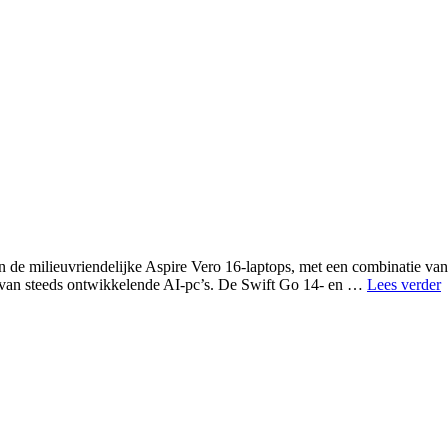
 de milieuvriendelijke Aspire Vero 16-laptops, met een combinatie van 
A
van steeds ontwikkelende AI-pc’s. De Swift Go 14- en …
Lees verder
A
V
1