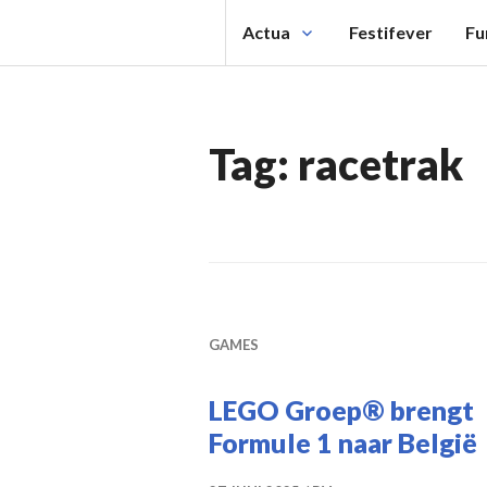
Spring
Actua
Festifever
Fu
naar
inhoud
Tag:
racetrak
GAMES
LEGO Groep® brengt
Formule 1 naar België