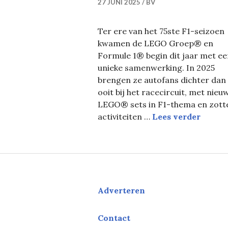
27 JUNI 2025
BV
Ter ere van het 75ste F1-seizoen
kwamen de LEGO Groep® en
Formule 1® begin dit jaar met ee
unieke samenwerking. In 2025
brengen ze autofans dichter dan
ooit bij het racecircuit, met nieu
LEGO® sets in F1-thema en zott
LEGO G
activiteiten …
Lees verder
Adverteren
Contact