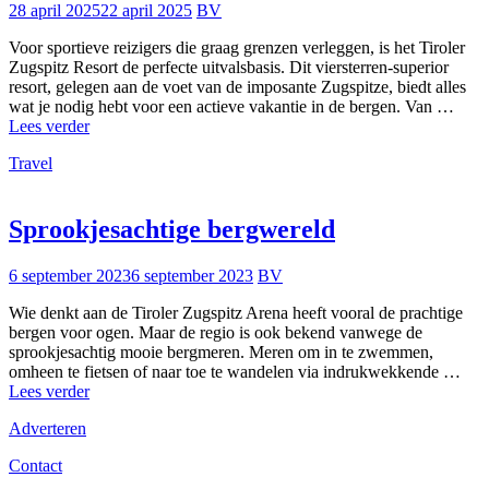
28 april 2025
22 april 2025
BV
Voor sportieve reizigers die graag grenzen verleggen, is het Tiroler
Zugspitz Resort de perfecte uitvalsbasis. Dit viersterren-superior
resort, gelegen aan de voet van de imposante Zugspitze, biedt alles
wat je nodig hebt voor een actieve vakantie in de bergen. Van …
Luxe
Lees verder
basecamp
Travel
voor
hikers
en
bikers
Sprookjesachtige bergwereld
6 september 2023
6 september 2023
BV
Wie denkt aan de Tiroler Zugspitz Arena heeft vooral de prachtige
bergen voor ogen. Maar de regio is ook bekend vanwege de
sprookjesachtig mooie bergmeren. Meren om in te zwemmen,
omheen te fietsen of naar toe te wandelen via indrukwekkende …
Sprookjesachtige
Lees verder
bergwereld
Adverteren
Contact