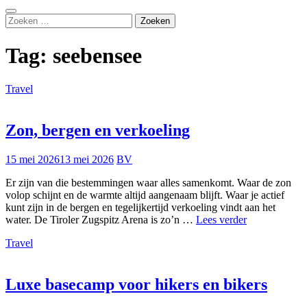
Zoeken
Zoeken
naar:
Tag:
seebensee
Travel
Zon, bergen en verkoeling
15 mei 2026
13 mei 2026
BV
Er zijn van die bestemmingen waar alles samenkomt. Waar de zon
volop schijnt en de warmte altijd aangenaam blijft. Waar je actief
kunt zijn in de bergen en tegelijkertijd verkoeling vindt aan het
Zon,
water. De Tiroler Zugspitz Arena is zo’n …
Lees verder
bergen
Travel
en
verkoeling
Luxe basecamp voor hikers en bikers