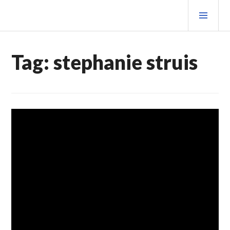
Spring
PRIM
naar
MEN
inhoud
Tag:
stephanie struis
TRAVEL