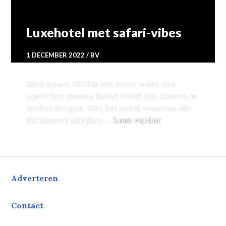
Luxehotel met safari-vibes
1 DECEMBER 2022
BV
Eind maart 2023 is het zover want dan
opent het nieuwe Safari Hotel zijn deuren in
Beekse Bergen. Met het hotel, waarvan alle
Luxehotel met s
112 kamers uitkijken …
Lees verder
Adverteren
Contact