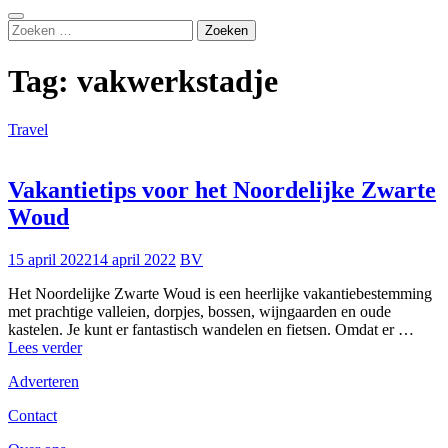
Zoeken
Zoeken
naar:
Tag:
vakwerkstadje
Travel
Vakantietips voor het Noordelijke Zwarte
Woud
15 april 2022
14 april 2022
BV
Het Noordelijke Zwarte Woud is een heerlijke vakantiebestemming
met prachtige valleien, dorpjes, bossen, wijngaarden en oude
kastelen. Je kunt er fantastisch wandelen en fietsen. Omdat er …
Vakantietips
Lees verder
voor
Adverteren
het
Noordelijke
Contact
Zwarte
Woud