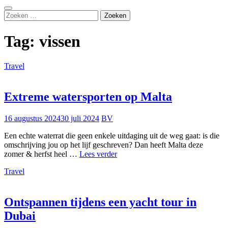
Zoeken
Zoeken
naar:
Tag:
vissen
Travel
Extreme watersporten op Malta
16 augustus 2024
30 juli 2024
BV
Een echte waterrat die geen enkele uitdaging uit de weg gaat: is die
omschrijving jou op het lijf geschreven? Dan heeft Malta deze
Extreme
zomer & herfst heel …
Lees verder
watersporten
Travel
op
Malta
Ontspannen tijdens een yacht tour in
Dubai