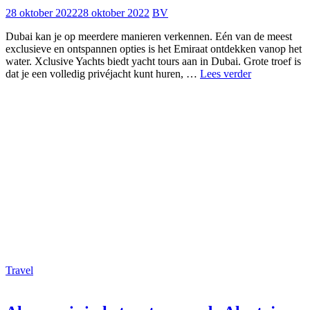
28 oktober 2022
28 oktober 2022
BV
Dubai kan je op meerdere manieren verkennen. Eén van de meest
exclusieve en ontspannen opties is het Emiraat ontdekken vanop het
water. Xclusive Yachts biedt yacht tours aan in Dubai. Grote troef is
Ontspannen
dat je een volledig privéjacht kunt huren, …
Lees verder
tijdens
een
yacht
tour
in
Dubai
Travel