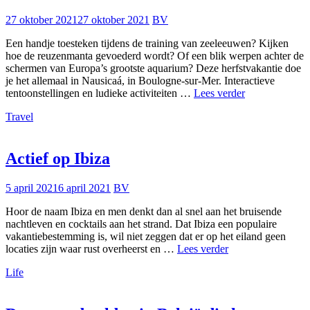
27 oktober 2021
27 oktober 2021
BV
Een handje toesteken tijdens de training van zeeleeuwen? Kijken
hoe de reuzenmanta gevoederd wordt? Of een blik werpen achter de
schermen van Europa’s grootste aquarium? Deze herfstvakantie doe
je het allemaal in Nausicaá, in Boulogne-sur-Mer. Interactieve
Herfstbezoek
tentoonstellingen en ludieke activiteiten …
Lees verder
aan
Travel
Nausicaá
Actief op Ibiza
5 april 2021
6 april 2021
BV
Hoor de naam Ibiza en men denkt dan al snel aan het bruisende
nachtleven en cocktails aan het strand. Dat Ibiza een populaire
vakantiebestemming is, wil niet zeggen dat er op het eiland geen
Actief
locaties zijn waar rust overheerst en …
Lees verder
op
Life
Ibiza