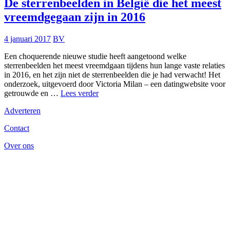
De sterrenbeelden in België die het meest
vreemdgegaan zijn in 2016
4 januari 2017
BV
Een choquerende nieuwe studie heeft aangetoond welke
sterrenbeelden het meest vreemdgaan tijdens hun lange vaste relaties
in 2016, en het zijn niet de sterrenbeelden die je had verwacht! Het
onderzoek, uitgevoerd door Victoria Milan – een datingwebsite voor
De
getrouwde en …
Lees verder
sterrenbeelden
Adverteren
in
België
Contact
die
het
Over ons
meest
vreemdgegaan
zijn
in
2016