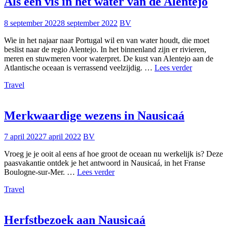
Als een vis in het water van de Alentejo
8 september 2022
8 september 2022
BV
Wie in het najaar naar Portugal wil en van water houdt, die moet
beslist naar de regio Alentejo. In het binnenland zijn er rivieren,
meren en stuwmeren voor waterpret. De kust van Alentejo aan de
Als
Atlantische oceaan is verrassend veelzijdig. …
Lees verder
een
Travel
vis
in
het
water
Merkwaardige wezens in Nausicaá
van
de
7 april 2022
7 april 2022
BV
Alentejo
Vroeg je je ooit al eens af hoe groot de oceaan nu werkelijk is? Deze
paasvakantie ontdek je het antwoord in Nausicaá, in het Franse
Merkwaardige
Boulogne-sur-Mer. …
Lees verder
wezens
Travel
in
Nausicaá
Herfstbezoek aan Nausicaá