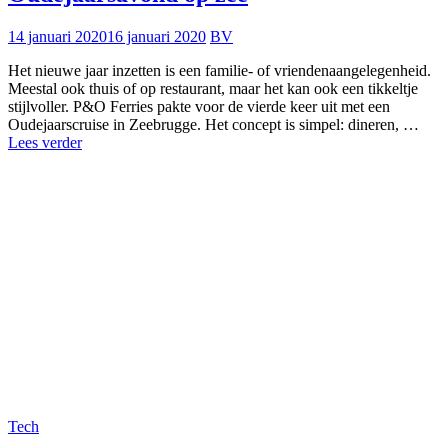
echte
vrienden
14 januari 2020
16 januari 2020
BV
Het nieuwe jaar inzetten is een familie- of vriendenaangelegenheid.
Meestal ook thuis of op restaurant, maar het kan ook een tikkeltje
stijlvoller. P&O Ferries pakte voor de vierde keer uit met een
Oudejaarscruise in Zeebrugge. Het concept is simpel: dineren, …
Oudejaarsavond
Lees verder
op
zee
Tech