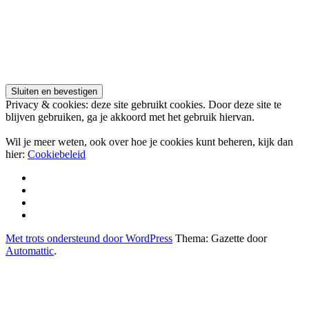
Privacy & cookies: deze site gebruikt cookies. Door deze site te
blijven gebruiken, ga je akkoord met het gebruik hiervan.
Wil je meer weten, ook over hoe je cookies kunt beheren, kijk dan
hier:
Cookiebeleid
Adverteren
Contact
Over
ons
ManOeuvre.be
Met trots ondersteund door WordPress
Thema: Gazette door
Automattic
.