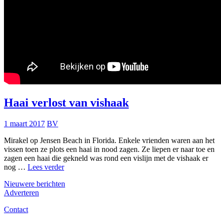
Haai verlost van vishaak
1 maart 2017
BV
Mirakel op Jensen Beach in Florida. Enkele vrienden waren aan het
vissen toen ze plots een haai in nood zagen. Ze liepen er naar toe en
zagen een haai die gekneld was rond een vislijn met de vishaak er
Haai
nog …
Lees verder
verlost
Berichtennavigatie
Nieuwere berichten
van
Adverteren
vishaak
Contact