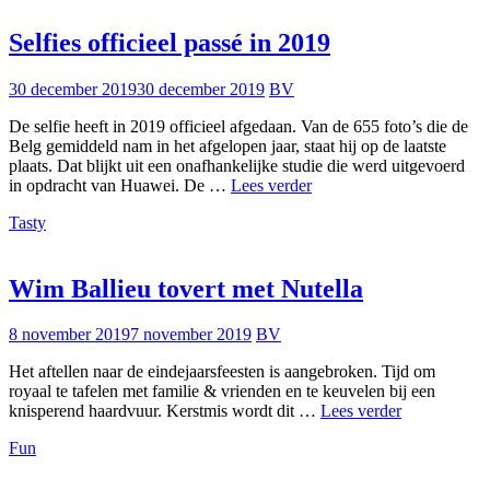
Selfies officieel passé in 2019
30 december 2019
30 december 2019
BV
De selfie heeft in 2019 officieel afgedaan. Van de 655 foto’s die de
Belg gemiddeld nam in het afgelopen jaar, staat hij op de laatste
plaats. Dat blijkt uit een onafhankelijke studie die werd uitgevoerd
Selfies
in opdracht van Huawei. De …
Lees verder
officieel
Tasty
passé
in
2019
Wim Ballieu tovert met Nutella
8 november 2019
7 november 2019
BV
Het aftellen naar de eindejaarsfeesten is aangebroken. Tijd om
royaal te tafelen met familie & vrienden en te keuvelen bij een
Wim
knisperend haardvuur. Kerstmis wordt dit …
Lees verder
Ballieu
Fun
tovert
met
Nutella