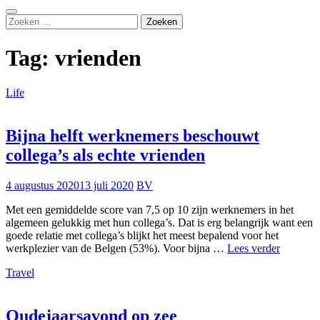
Zoeken
Zoeken
naar:
Tag:
vrienden
Life
Bijna helft werknemers beschouwt
collega’s als echte vrienden
4 augustus 2020
13 juli 2020
BV
Met een gemiddelde score van 7,5 op 10 zijn werknemers in het
algemeen gelukkig met hun collega’s. Dat is erg belangrijk want een
goede relatie met collega’s blijkt het meest bepalend voor het
Bijna
werkplezier van de Belgen (53%). Voor bijna …
Lees verder
helft
Travel
werknem
beschou
collega’s
als
Oudejaarsavond op zee