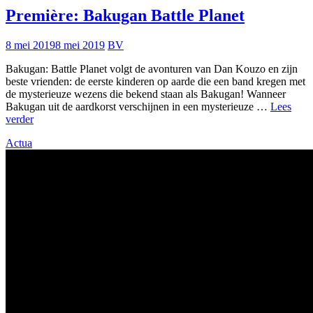
Première: Bakugan Battle Planet
8 mei 2019
8 mei 2019
BV
Bakugan: Battle Planet volgt de avonturen van Dan Kouzo en zijn
beste vrienden: de eerste kinderen op aarde die een band kregen met
de mysterieuze wezens die bekend staan als Bakugan! Wanneer
Bakugan uit de aardkorst verschijnen in een mysterieuze …
Lees
Première:
verder
Bakugan
Actua
Battle
Planet