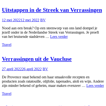
Uitstappen in de Streek van Verrassingen
12 mei 2022
12 mei 2022
BV
Nood aan een break? Op een steenworp van ons land dompel je
jezelf onder in de Nederlandse Streek van Verrassingen. Je proeft
Uitstappen
van het bruisende stadsleven …
Lees verder
in
Travel
de
Streek
van
Verrassingen
Verrassingen uit de Vaucluse
27 april 2022
26 april 2022
BV
De Provence staat bekend om haar smaakvolle recepten en
producten zoals ratatouille, olijfolie, tapenades, aïoli en wijn. Andere
V
zijn minder bekend of geheim, maar maken evenzeer …
Lees verder
u
Travel
d
V