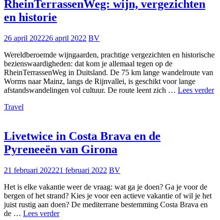
RheinTerrassenWeg: wijn, vergezichten
en historie
26 april 2022
26 april 2022
BV
Wereldberoemde wijngaarden, prachtige vergezichten en historische
bezienswaardigheden: dat kom je allemaal tegen op de
RheinTerrassenWeg in Duitsland. De 75 km lange wandelroute van
Worms naar Mainz, langs de Rijnvallei, is geschikt voor lange
R
afstandswandelingen vol cultuur. De route leent zich …
Lees verder
wi
Travel
v
e
hi
Livetwice in Costa Brava en de
Pyreneeën van Girona
21 februari 2022
21 februari 2022
BV
Het is elke vakantie weer de vraag: wat ga je doen? Ga je voor de
bergen of het strand? Kies je voor een actieve vakantie of wil je het
juist rustig aan doen? De mediterrane bestemming Costa Brava en
Livetwice
de …
Lees verder