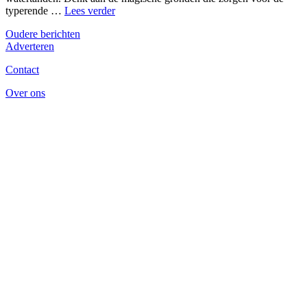
Culinaire
typerende …
Lees verder
activiteiten
Berichtennavigatie
Oudere berichten
in
Adverteren
Nederlands
Limburg
Contact
Over ons