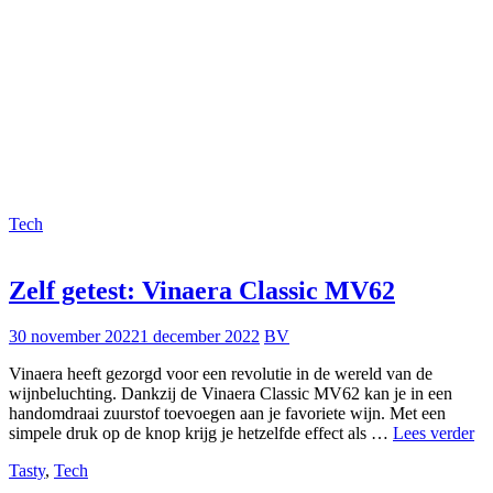
Tech
Zelf getest: Vinaera Classic MV62
30 november 2022
1 december 2022
BV
Vinaera heeft gezorgd voor een revolutie in de wereld van de
wijnbeluchting. Dankzij de Vinaera Classic MV62 kan je in een
handomdraai zuurstof toevoegen aan je favoriete wijn. Met een
Ze
simpele druk op de knop krijg je hetzelfde effect als …
Lees verder
get
Tasty
,
Tech
Vi
Cl