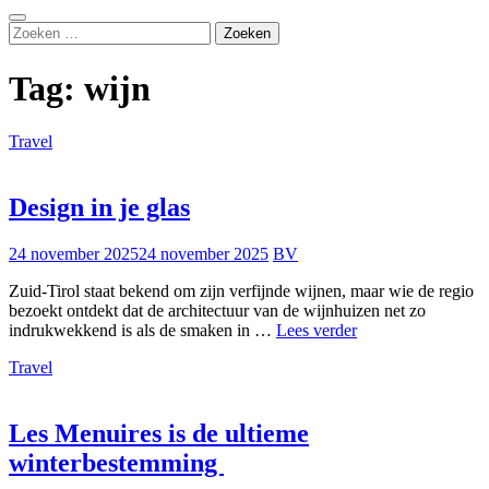
Zoeken
Zoeken
naar:
Tag:
wijn
Travel
Design in je glas
24 november 2025
24 november 2025
BV
Zuid-Tirol staat bekend om zijn verfijnde wijnen, maar wie de regio
bezoekt ontdekt dat de architectuur van de wijnhuizen net zo
Design
indrukwekkend is als de smaken in …
Lees verder
in
Travel
je
glas
Les Menuires is de ultieme
winterbestemming