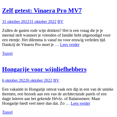
M
Zelf getest: Vinaera Pro MV7
31 oktober 2022
31 oktober 2022
BV
Zullen de gasten rode wijn drinken? Het is een vraag die je je
meestal stelt wanneer je vrienden of familie hebt uitgenodigd voor
een etentje. Het dilemma is vanaf nu voor eeuwig verleden tijd.
Zelf
Dankzij de Vinaera Pro moet je …
Lees verder
getest:
Travel
Vinaera
Pro
MV7
Hongarije voor wijnliefhebbers
6 oktober 2022
6 oktober 2022
BV
Een vakantie in Hongarije omvat vaak een dip in een van de unieke
thermen, een bezoek aan een van de architecturale parels of een
dagje luieren aan het gekende Hévíz- of Balatonmeer. Maar
Hongarije
Hongarije biedt veel meer dan dat. Zo …
Lees verder
voor
Travel
wijnliefhebbers