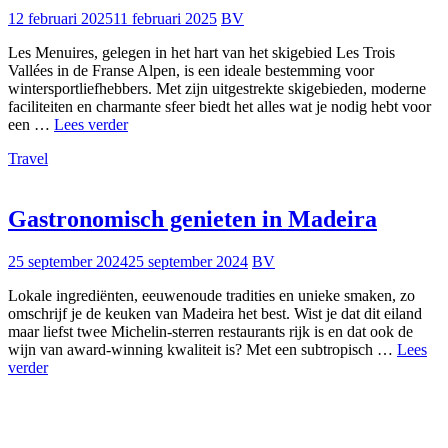
12 februari 2025
11 februari 2025
BV
Les Menuires, gelegen in het hart van het skigebied Les Trois
Vallées in de Franse Alpen, is een ideale bestemming voor
wintersportliefhebbers. Met zijn uitgestrekte skigebieden, moderne
faciliteiten en charmante sfeer biedt het alles wat je nodig hebt voor
Les
een …
Lees verder
Menuires
Travel
is
de
ultieme
winterbestemming
Gastronomisch genieten in Madeira
25 september 2024
25 september 2024
BV
Lokale ingrediënten, eeuwenoude tradities en unieke smaken, zo
omschrijf je de keuken van Madeira het best. Wist je dat dit eiland
maar liefst twee Michelin-sterren restaurants rijk is en dat ook de
wijn van award-winning kwaliteit is? Met een subtropisch …
Lees
Gastronomisch
verder
genieten
in
Madeira