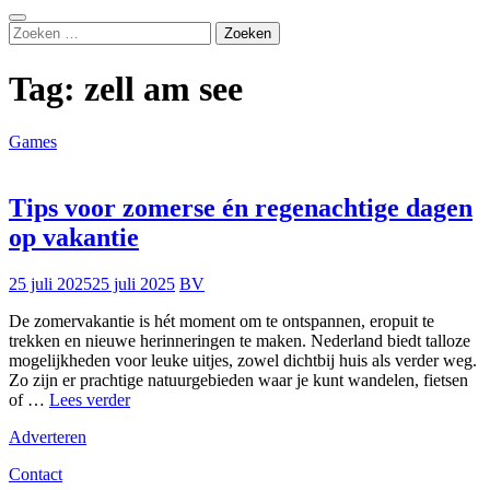
Zoeken
Zoeken
naar:
Tag:
zell am see
Games
Tips voor zomerse én regenachtige dagen
op vakantie
25 juli 2025
25 juli 2025
BV
De zomervakantie is hét moment om te ontspannen, eropuit te
trekken en nieuwe herinneringen te maken. Nederland biedt talloze
mogelijkheden voor leuke uitjes, zowel dichtbij huis als verder weg.
Zo zijn er prachtige natuurgebieden waar je kunt wandelen, fietsen
Tips
of …
Lees verder
voor
Adverteren
zomerse
én
Contact
regenachtige