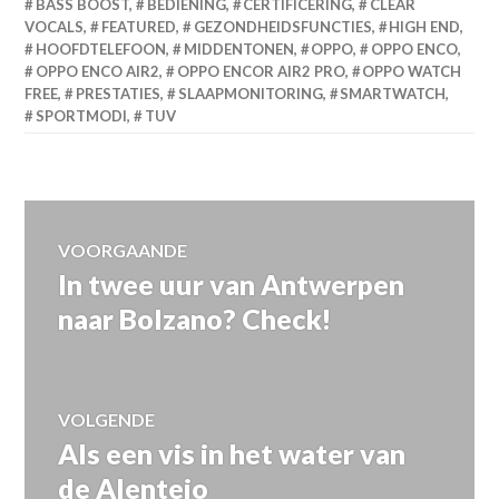
BASS BOOST
,
BEDIENING
,
CERTIFICERING
,
CLEAR
VOCALS
,
FEATURED
,
GEZONDHEIDSFUNCTIES
,
HIGH END
,
HOOFDTELEFOON
,
MIDDENTONEN
,
OPPO
,
OPPO ENCO
,
OPPO ENCO AIR2
,
OPPO ENCOR AIR2 PRO
,
OPPO WATCH
FREE
,
PRESTATIES
,
SLAAPMONITORING
,
SMARTWATCH
,
SPORTMODI
,
TUV
Bericht
VOORGAANDE
In twee uur van Antwerpen
Vorig
navigatie
bericht:
naar Bolzano? Check!
VOLGENDE
Als een vis in het water van
Volgend
bericht:
de Alentejo