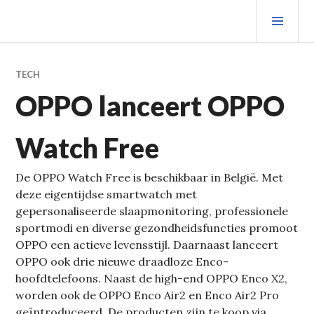
Spring
PRIM
naar
MEN
inhoud
TECH
OPPO lanceert OPPO
Watch Free
De OPPO Watch Free is beschikbaar in België. Met
deze eigentijdse smartwatch met
gepersonaliseerde slaapmonitoring, professionele
sportmodi en diverse gezondheidsfuncties promoot
OPPO een actieve levensstijl. Daarnaast lanceert
OPPO ook drie nieuwe draadloze Enco-
hoofdtelefoons. Naast de high-end OPPO Enco X2,
worden ook de OPPO Enco Air2 en Enco Air2 Pro
geïntroduceerd. De producten zijn te koop via