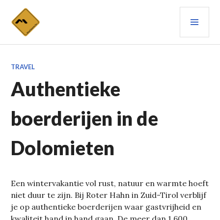
Spring
PRIM
naar
inhoud
MEN
TRAVEL
Authentieke
boerderijen in de
Dolomieten
Een wintervakantie vol rust, natuur en warmte hoeft
niet duur te zijn. Bij Roter Hahn in Zuid-Tirol verblijf
je op authentieke boerderijen waar gastvrijheid en
kwaliteit hand in hand gaan. De meer dan 1.600