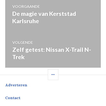
Bericht
VOORGAANDE
De magie van Kerststad
Vorig
navigatie
bericht:
Karlsruhe
VOLGENDE
Zelf getest: Nissan X-Trail N-
Volgend
bericht:
Trek
SIDEBAR
Adverteren
Contact