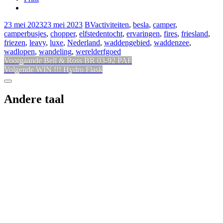
23 mei 2023
23 mei 2023
BV
activiteiten
,
besla
,
camper
,
camperbusjes
,
chopper
,
elfstedentocht
,
ervaringen
,
fires
,
friesland
,
friezen
,
leavy
,
luxe
,
Nederland
,
waddengebied
,
waddenzee
,
wadlopen
,
wandeling
,
werelderfgoed
Bericht
Vorig
Voorgaande
Bell & Ross BR 03-92 PAF
Volgend
bericht:
Volgende
WIN !!! Hydro Flask
navigatie
bericht:
Sidebar
Andere taal