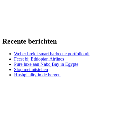
Recente berichten
Weber breidt smart barbecue portfolio uit
Feest bij Ethiopian Airlines
Pure luxe aan Nabq Bay in Egypte
Stop met uitstellen
Hushpitality in de bergen