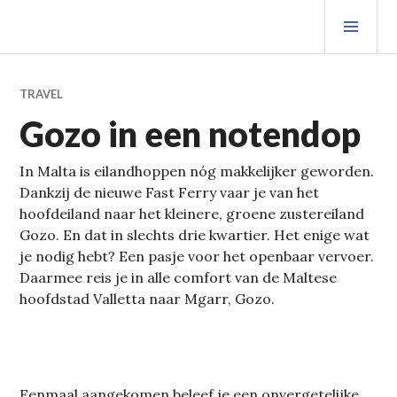
Spring
PRIM
naar
MEN
inhoud
TRAVEL
Gozo in een notendop
In Malta is eilandhoppen nóg makkelijker geworden.
Dankzij de nieuwe Fast Ferry vaar je van het
hoofdeiland naar het kleinere, groene zustereiland
Gozo. En dat in slechts drie kwartier. Het enige wat
je nodig hebt? Een pasje voor het openbaar vervoer.
Daarmee reis je in alle comfort van de Maltese
hoofdstad Valletta naar Mgarr, Gozo.
Eenmaal aangekomen beleef je een onvergetelijke