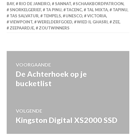
BAY
,
RIO DE JANEIRO
,
SANNAT
,
SCHAAKBORDPATROON
,
SNORKELGERIEF
,
TA PINU
,
TACENC
,
TAL MIXTA
,
TAPINU
,
TAS SALVATUR
,
TEMPELS
,
UNESCO
,
VICTORIA
,
VIEWPOINT
,
WERELDERFGOED
,
WIED IL GHASRI
,
ZEE
,
ZEEPAARDJE
,
ZOUTWINNERS
Bericht
VOORGAANDE
De Achterhoek op je
Vorig
navigatie
bericht:
bucketlist
VOLGENDE
Kingston Digital XS2000 SSD
Volgend
bericht: