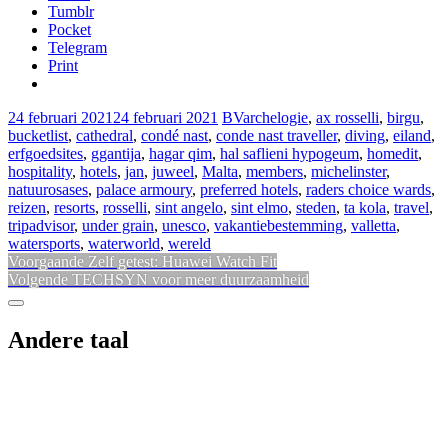
Tumblr
Pocket
Telegram
Print
24 februari 2021
24 februari 2021
BV
archelogie
,
ax rosselli
,
birgu
,
bucketlist
,
cathedral
,
condé nast
,
conde nast traveller
,
diving
,
eiland
,
erfgoedsites
,
ggantija
,
hagar qim
,
hal saflieni hypogeum
,
homedit
,
hospitality
,
hotels
,
jan
,
juweel
,
Malta
,
members
,
michelinster
,
natuurosases
,
palace armoury
,
preferred hotels
,
raders choice wards
,
reizen
,
resorts
,
rosselli
,
sint angelo
,
sint elmo
,
steden
,
ta kola
,
travel
,
tripadvisor
,
under grain
,
unesco
,
vakantiebestemming
,
valletta
,
watersports
,
waterworld
,
wereld
Bericht
Vorig
Voorgaande
Zelf getest: Huawei Watch Fit
Volgend
bericht:
Volgende
TECHSYN voor meer duurzaamheid
navigatie
bericht:
Sidebar
Andere taal