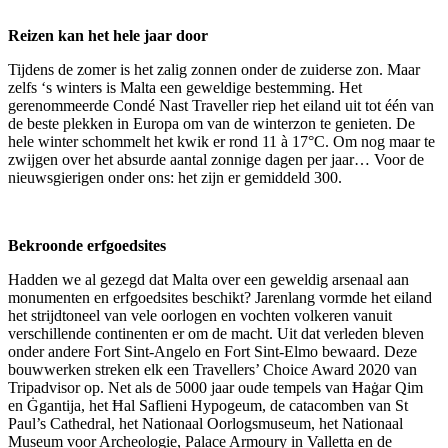
Reizen kan het hele jaar door
Tijdens de zomer is het zalig zonnen onder de zuiderse zon. Maar
zelfs ‘s winters is Malta een geweldige bestemming. Het
gerenommeerde Condé Nast Traveller riep het eiland uit tot één van
de beste plekken in Europa om van de winterzon te genieten. De
hele winter schommelt het kwik er rond 11 à 17°C. Om nog maar te
zwijgen over het absurde aantal zonnige dagen per jaar… Voor de
nieuwsgierigen onder ons: het zijn er gemiddeld 300.
Bekroonde erfgoedsites
Hadden we al gezegd dat Malta over een geweldig arsenaal aan
monumenten en erfgoedsites beschikt? Jarenlang vormde het eiland
het strijdtoneel van vele oorlogen en vochten volkeren vanuit
verschillende continenten er om de macht. Uit dat verleden bleven
onder andere Fort Sint-Angelo en Fort Sint-Elmo bewaard. Deze
bouwwerken streken elk een Travellers’ Choice Award 2020 van
Tripadvisor op. Net als de 5000 jaar oude tempels van Ħaġar Qim
en Ġgantija, het Ħal Saflieni Hypogeum, de catacomben van St
Paul’s Cathedral, het Nationaal Oorlogsmuseum, het Nationaal
Museum voor Archeologie, Palace Armoury in Valletta en de