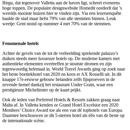
Birgu, dat tegenover Valletta aan de haven ligt, scheert eveneens
hoge toppen. De populaire designwebsite Homedit oordeelt dat ’s
werelds mooiste huizen hier te vinden zijn. Via een lezersenquête
haalde de stad maar liefst 79% van alle stemmen binnen. Leuk
weetje: Gent stond op nummer 4 met 70% van de stemmen.
Fenomenale hotels
Achter de gevels van de tot de verbeelding sprekende palazzo’s
duiken steeds meer luxueuze hotels op. De moderne kamers met
authentieke elementen overtreffen je stoutste dromen en zijn
tegenwoordig helemaal in. World Travel Awards ging op zoek naar
het beste boetiekhotel van 2020 en koos er AX Rosselli uit. In dit
knappe 17e-eeuwse gebouw belanden zelfs fijnproevers in de
zevende hemel dankzij het restaurant Under Grain, waar een
prestigieuze Michelinster op de kaart prijkt.
Ook de leden van Preferred Hotels & Resorts zakken graag naar
Malta af. In Valletta kenden ze Grand Hotel Excelsior een 2020
Members’ Choice Award toe als een van dé tophotels van Europa.
Daarmee beschouwen ze dit 5-sterren hotel als één van de beste op
de internationale scène.