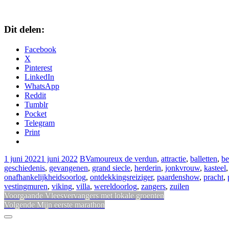
Dit delen:
Facebook
X
Pinterest
LinkedIn
WhatsApp
Reddit
Tumblr
Pocket
Telegram
Print
1 juni 2022
1 juni 2022
BV
amoureux de verdun
,
attractie
,
balletten
,
be
geschiedenis
,
gevangenen
,
grand siecle
,
herderin
,
jonkvrouw
,
kasteel
onafhankelijkheidsoorlog
,
ontdekkingsreiziger
,
paardenshow
,
pracht
,
vestingmuren
,
viking
,
villa
,
wereldoorlog
,
zangers
,
zuilen
Bericht
Vorig
Voorgaande
Vleesvervangers met lokale groenten
Volgend
bericht:
Volgende
Mijn eerste marathon
navigatie
bericht:
Sidebar