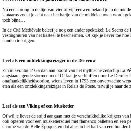
Na een sprong in de tijd van vier of vijf eeuwen beland je in de mid
lantaarns zodat je echt naar het hartje van de middeleeuwen wordt gek
toch bijna…
In de Cité Médiévale beleef je nog een ander spektakel: Le Secret de 
vestingmuren van het kasteel te beschermen. Of kijk je liever toe hoe 
handen te krijgen.
Leef als een ontdekkingsreiziger in de 18e eeuw
Zin in avontuur? Ga dan aan boord van het mythische zeilschip La P
angstaanjagende stormen mee! Of laat je verbluffen door Le Dernier 
onafhankelijkheidsoorlog, wiens leven in 1793 een onverwachte wendin
eten als een ontdekkingsreiziger in Relais de Poste, terwijl je naar de
Leef als een Viking of een Musketier
Of wil je liever de strijd aangaan met de verschrikkelijke krijgers 
ook opteren voor een musketiersduel met flamenco balletten en een pa
charme van de Belle Époque, en dat alles in het hart van een honderd 