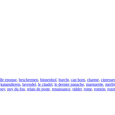
lle epoque
,
beschermen
,
binnenhof
,
burcht
,
cap horn
,
charme
,
cipresse
,
katapulteren
,
lavendel
,
le citadel
,
le dernier panache
,
marguerite
,
merlij
puy
,
puy du fou
,
relais de poste
,
renaissance
,
ridder
,
rome
,
romein
,
roze