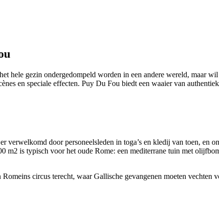
ou
t het hele gezin ondergedompeld worden in een andere wereld, maar wil 
ènes en speciale effecten. Puy Du Fou biedt een waaier van authentie
t er verwelkomd door personeelsleden in toga’s en kledij van toen, en o
.300 m2 is typisch voor het oude Rome: een mediterrane tuin met olijfb
een Romeins circus terecht, waar Gallische gevangenen moeten vechten v