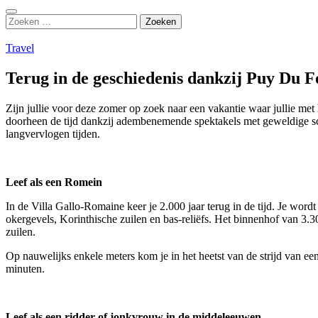
Zoeken
Zoeken
naar:
Travel
Terug in de geschiedenis dankzij Puy Du F
Zijn jullie voor deze zomer op zoek naar een vakantie waar jullie me
doorheen de tijd dankzij adembenemende spektakels met geweldige sc
langvervlogen tijden.
Leef als een Romein
In de Villa Gallo-Romaine keer je 2.000 jaar terug in de tijd. Je word
okergevels, Korinthische zuilen en bas-reliëfs. Het binnenhof van 3
zuilen.
Op nauwelijks enkele meters kom je in het heetst van de strijd van 
minuten.
Leef als een ridder of jonkvrouw in de middeleeuwen