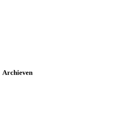
Archieven
Archieven
Adverteren
Contact
Over ons