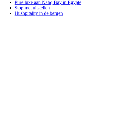
Pure luxe aan Nabq Bay in Egypte
Stop met uitstellen
Hushpitality in de bergen