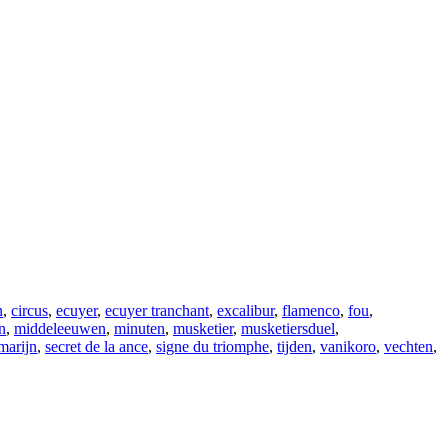
n
,
circus
,
ecuyer
,
ecuyer tranchant
,
excalibur
,
flamenco
,
fou
,
n
,
middeleeuwen
,
minuten
,
musketier
,
musketiersduel
,
marijn
,
secret de la ance
,
signe du triomphe
,
tijden
,
vanikoro
,
vechten
,