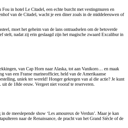
u Fou in hotel Le Citadel, een echte burcht met vestingmuren en
nenhof van de Citadel, wacht je een diner zoals in de middeleeuwen of
kasteel, moet het geheim van de lans ontraadselen om de betoverde
f stelt, nadat zij erin geslaagd zijn het magische zwaard Excalibur in
tdekkingen, van Cap Horn naar Alaska, tot aan Vanikoro… en maak
ng van een Franse marineofficier, held van de Amerikaanse
telling, uniek ter wereld! Honger gekregen van al die actie? Je kunt
… uit de 18de eeuw. Vergeet niet vooraf te reserveren.
rlog in de meeslepende show ‘Les amoureux de Verdun’. Maar je kan
tapulteren naar de Renaissance, de pracht van het Grand Siècle of de