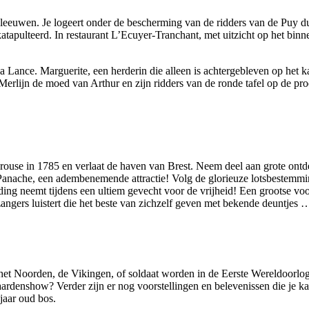
deleeuwen. Je logeert onder de bescherming van de ridders van de Puy d
atapulteerd. In restaurant L’Ecuyer-Tranchant, met uitzicht op het bin
la Lance. Marguerite, een herderin die alleen is achtergebleven op het 
Merlijn de moed van Arthur en zijn ridders van de ronde tafel op de proe
érouse in 1785 en verlaat de haven van Brest. Neem deel aan grote on
Panache, een adembenemende attractie! Volg de glorieuze lotsbestemmi
g neemt tijdens een ultiem gevecht voor de vrijheid! Een grootse voors
 zangers luistert die het beste van zichzelf geven met bekende deuntjes 
van het Noorden, de Vikingen, of soldaat worden in de Eerste Wereldoo
ardenshow? Verder zijn er nog voorstellingen en belevenissen die je ka
jaar oud bos.