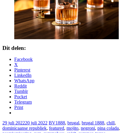
Dit delen:
Facebook
X
Pinterest
LinkedIn
WhatsApp
Reddit
Tumblr
Pocket
Telegram
Print
29 juli 2022
20 juli 2022
BV
1888
,
brugal
,
brugal 1888
,
chill
,
dominicaanse republiek
,
featured
,
mojito
,
negroni
,
pina colada
,