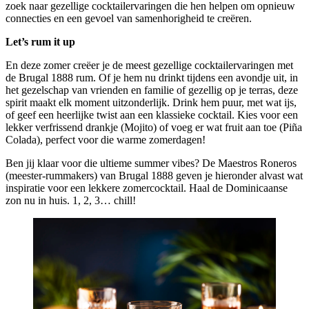
zoek naar gezellige cocktailervaringen die hen helpen om opnieuw
connecties en een gevoel van samenhorigheid te creëren.
Let’s rum it up
En deze zomer creëer je de meest gezellige cocktailervaringen met
de Brugal 1888 rum. Of je hem nu drinkt tijdens een avondje uit, in
het gezelschap van vrienden en familie of gezellig op je terras, deze
spirit maakt elk moment uitzonderlijk. Drink hem puur, met wat ijs,
of geef een heerlijke twist aan een klassieke cocktail. Kies voor een
lekker verfrissend drankje (Mojito) of voeg er wat fruit aan toe (Piña
Colada), perfect voor die warme zomerdagen!
Ben jij klaar voor die ultieme summer vibes? De Maestros Roneros
(meester-rummakers) van Brugal 1888 geven je hieronder alvast wat
inspiratie voor een lekkere zomercocktail. Haal de Dominicaanse
zon nu in huis. 1, 2, 3… chill!