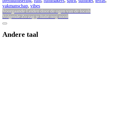
premiumisering
,
rum
,
rummakers
,
spirit
,
summer
,
terras
,
vakmanschap
,
vibes
Bericht
Vorig
Voorgaande
Leiden door de ogen van de locals
Volgend
bericht:
Volgende
Zo zag je Italië nog nooit
navigatie
bericht:
Sidebar
Andere taal